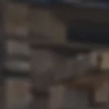
Paletes
Cotação
Home
Quem Somos
Produtos e Serviços
Paletes